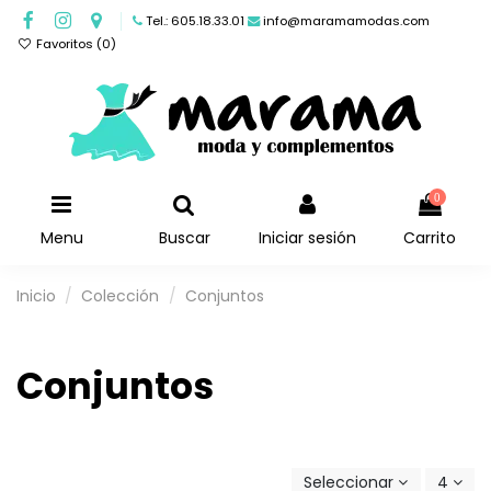
Tel.: 605.18.33.01
info@maramamodas.com
Favoritos (
0
)
0
Menu
Buscar
Iniciar sesión
Carrito
Inicio
Colección
Conjuntos
Conjuntos
Seleccionar
4